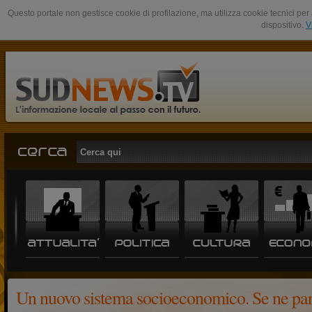
Questo portale non gestisce cookie di profilazione, ma utilizza cookie tecnici per 
dispositivo.
V
Un nuovo sistema socioeconomico. Se ne par