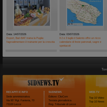
Data: 14/07/2026
Data: 03/07/2026
Export, Bari-BAT traina la Puglia:
Il 2 e 3 luglio il Salento offre un ricco
l'agroalimentare è trainante per la crescita
calendario di feste patronali, sagre e
spettacoli
Tor
RECAPITI E INFO
SUDNEWS
WEB-TV
Sede amministrativa:
Editore: ClioCom
Top 10
Video
Via 95° Rgt. Fanteria, 70
Testata giornalistica
Top 10
News
73100 Lecce
Reg. Tribunale di Lecce