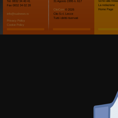
Scrivi alla reda
Tel. 0832 34 40 41
31 Agosto 1995 n. 617
La redazione
Fax 0832 34 02 28
Home Page
ClioCom
© 2026
info@sudnews.tv
Clio S.r.l. Lecce
Tutti i diritti riservati
Privacy Policy
Cookie Policy