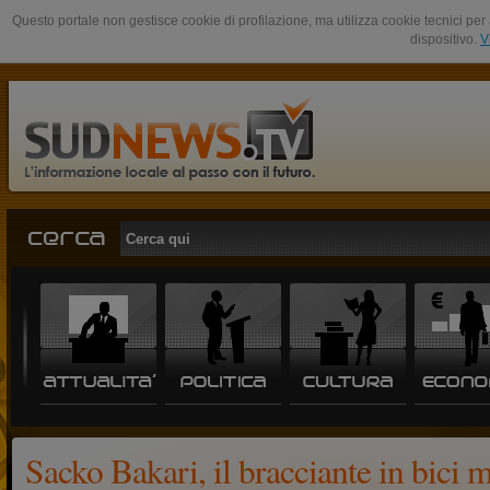
Questo portale non gestisce cookie di profilazione, ma utilizza cookie tecnici per 
dispositivo.
V
Sacko Bakari, il bracciante in bici 