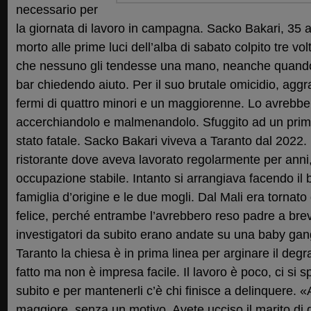
necessario per
la giornata di lavoro in campagna. Sacko Bakari, 35 an
morto alle prime luci dell’alba di sabato colpito tre 
che nessuno gli tendesse una mano, neanche quando
bar chiedendo aiuto. Per il suo brutale omicidio, aggrav
fermi di quattro minori e un maggiorenne. Lo avrebber
accerchiandolo e malmenandolo. Sfuggito ad un primo 
stato fatale. Sacko Bakari viveva a Taranto dal 2022.
ristorante dove aveva lavorato regolarmente per anni
occupazione stabile. Intanto si arrangiava facendo il
famiglia d’origine e le due mogli. Dal Mali era tornat
felice, perché entrambe l’avrebbero reso padre a brev
investigatori da subito erano andate su una baby gang
Taranto la chiesa è in prima linea per arginare il degr
fatto ma non è impresa facile. Il lavoro è poco, ci si sp
subito e per mantenerli c’è chi finisce a delinquere. «
maggiore, senza un motivo. Avete ucciso il marito di qu