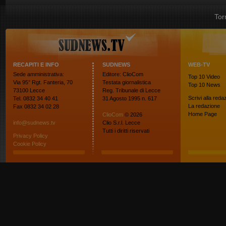
Tor
RECAPITI E INFO
SUDNEWS
WEB-TV
Sede amministrativa:
Editore: ClioCom
Top 10
Video
Via 95° Rgt. Fanteria, 70
Testata giornalistica
Top 10
News
73100 Lecce
Reg. Tribunale di Lecce
Scrivi alla reda
Tel. 0832 34 40 41
31 Agosto 1995 n. 617
La redazione
Fax 0832 34 02 28
Home Page
ClioCom
© 2026
info@sudnews.tv
Clio S.r.l. Lecce
Tutti i diritti riservati
Privacy Policy
Cookie Policy