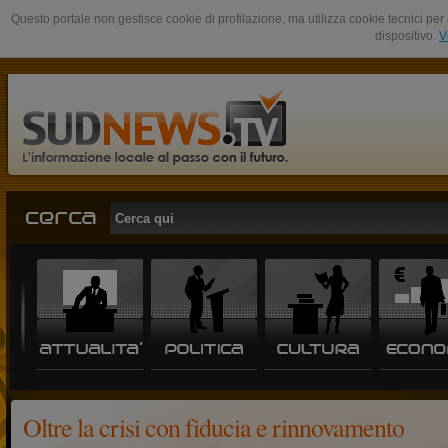
Questo portale non gestisce cookie di profilazione, ma utilizza cookie tecnici per 
dispositivo.
V
Oltre la crisi con fiducia e rinnovamento