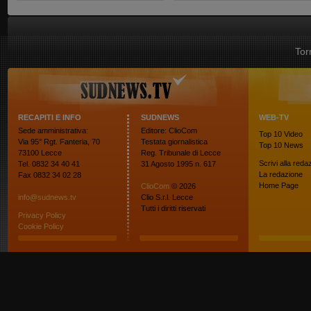
Tor
RECAPITI E INFO
SUDNEWS
WEB-TV
Sede amministrativa:
Editore: ClioCom
Top 10
Video
Via 95° Rgt. Fanteria, 70
Testata giornalistica
Top 10
News
73100 Lecce
Reg. Tribunale di Lecce
Scrivi alla reda
Tel. 0832 34 40 41
31 Agosto 1995 n. 617
La redazione
Fax 0832 34 02 28
Home Page
ClioCom
© 2026
info@sudnews.tv
Clio S.r.l. Lecce
Tutti i diritti riservati
Privacy Policy
Cookie Policy