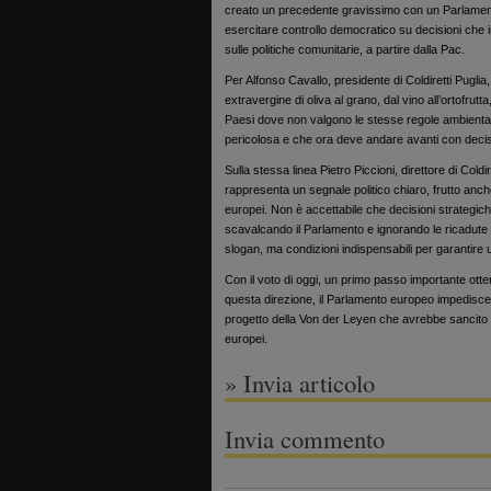
creato un precedente gravissimo con un Parlamento
esercitare controllo democratico su decisioni che i
sulle politiche comunitarie, a partire dalla Pac.
Per Alfonso Cavallo, presidente di Coldiretti Puglia
extravergine di oliva al grano, dal vino all’ortofr
Paesi dove non valgono le stesse regole ambientali
pericolosa e che ora deve andare avanti con decisio
Sulla stessa linea Pietro Piccioni, direttore di Coldi
rappresenta un segnale politico chiaro, frutto anche d
europei. Non è accettabile che decisioni strategic
scavalcando il Parlamento e ignorando le ricadute sui
slogan, ma condizioni indispensabili per garantire u
Con il voto di oggi, un primo passo importante ottenu
questa direzione, il Parlamento europeo impedisce 
progetto della Von der Leyen che avrebbe sancito la 
europei.
» Invia articolo
Invia commento