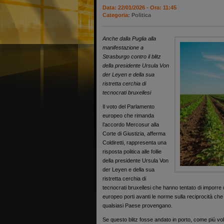
Data: 22/01/2026 - Ora: 11:45
Categoria:
Politica
Anche dalla Puglia alla
manifestazione a
Strasburgo contro il blitz
della presidente Ursula Von
der Leyen e della sua
ristretta cerchia di
tecnocrati bruxellesi
Il voto del Parlamento
europeo che rimanda
l’accordo Mercosur alla
Corte di Giustizia, afferma
Coldiretti, rappresenta una
risposta politica alle follie
della presidente Ursula Von
der Leyen e della sua
ristretta cerchia di
tecnocrati bruxellesi che hanno tentato di imporre
europeo porti avanti le norme sulla reciprocità che
qualsiasi Paese provengano.
Se questo blitz fosse andato in porto, come più volt