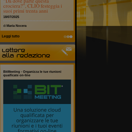
“Da dove parte questa
crociera?”, CLIO festeggia i
suoi primi trenta anni
18/07/2025
di
Maria Nocera
Leggi tutto
BitMeeting - Organizza le tue riunioni
quaificate on-line