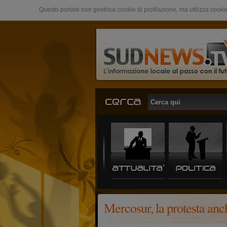
Questo portale non gestisce cookie di profilazione, ma utilizza cookie
Mercosur, la protesta anc