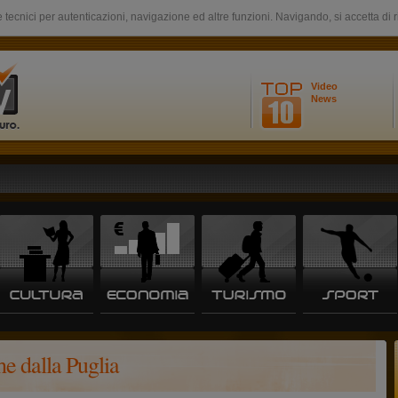
 tecnici per autenticazioni, navigazione ed altre funzioni. Navigando, si accetta di 
Video
News
he dalla Puglia