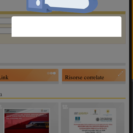
Link
Risorse correlate
a