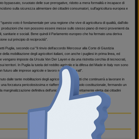
 bypassato, svuotato delle sue prerogative, ridotto a mera formalità e incapace di
ncidono sulla sicurezza alimentare dei cittadini consumatori, sull’agricoltura europea e
, "questo voto è fondamentale per una regione che vive di agricoltura di qualità, dall’olio
utta, produzioni che non possono essere messe sullo stesso piano di merci provenienti da
, sanitarie e sociali. Bene quindi il Parlamento europeo che ha fermato una deriva
ne sul principio di reciprocità".
retti Puglia, secondo cui "il rinvio dell’accordo Mercosur alla Corte di Giustizia
ella mobilitazione degli agricoltori italiani, con anche i pugliesi in prima linea, ed
he vengano imposte da Ursula Von Der Layen e da una ristretta cerchia di tecnocrati,
 territori. In Puglia la tutela del reddito agricolo e la difesa del Made in Italy non sono
n futuro alle imprese agricole e lavoro nelle aree rurali".
to dalle tante mobilitazioni degli agricoltori di Coldiretti che continuerà a lavorare in
una forzatura pericolosissima e riafferma il proprio ruolo costituzionale, fermando un
marginalizzazione definitiva dell’unica istituzione direttamente eletta dai cittadini