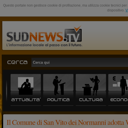
Questo portale non gestisce cookie di profilazione, ma utilizza cookie tecnici per 
dispositivo.
V
Il Comune di San Vito dei Normanni adotta 