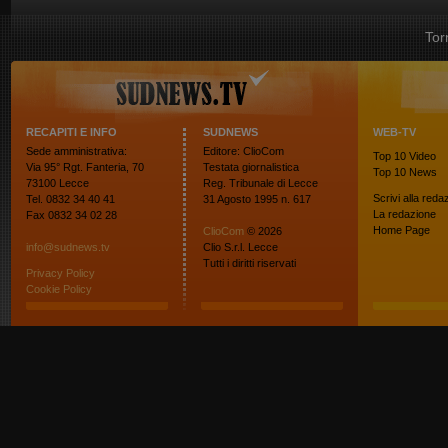
Tor
RECAPITI E INFO
SUDNEWS
WEB-TV
Sede amministrativa:
Editore: ClioCom
Top 10
Video
Via 95° Rgt. Fanteria, 70
Testata giornalistica
Top 10
News
73100 Lecce
Reg. Tribunale di Lecce
Scrivi alla reda
Tel. 0832 34 40 41
31 Agosto 1995 n. 617
La redazione
Fax 0832 34 02 28
Home Page
ClioCom
© 2026
info@sudnews.tv
Clio S.r.l. Lecce
Tutti i diritti riservati
Privacy Policy
Cookie Policy