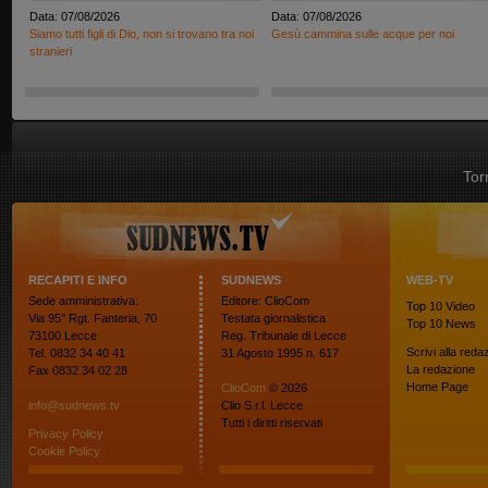
Data: 07/08/2026
Data: 07/08/2026
Siamo tutti figli di Dio, non si trovano tra noi
Gesù cammina sulle acque per noi
stranieri
Tor
RECAPITI E INFO
SUDNEWS
WEB-TV
Sede amministrativa:
Editore: ClioCom
Top 10
Video
Via 95° Rgt. Fanteria, 70
Testata giornalistica
Top 10
News
73100 Lecce
Reg. Tribunale di Lecce
Scrivi alla reda
Tel. 0832 34 40 41
31 Agosto 1995 n. 617
La redazione
Fax 0832 34 02 28
Home Page
ClioCom
© 2026
info@sudnews.tv
Clio S.r.l. Lecce
Tutti i diritti riservati
Privacy Policy
Cookie Policy