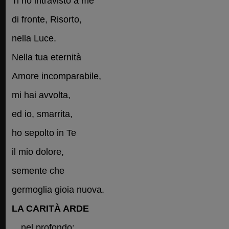
Ti ho intravisto a me
di fronte, Risorto,
nella Luce.
Nella tua eternità
Amore incomparabile,
mi hai avvolta,
ed io, smarrita,
ho sepolto in Te
il mio dolore,
semente che
germoglia gioia nuova.
LA CARITÀ ARDE
…nel profondo: