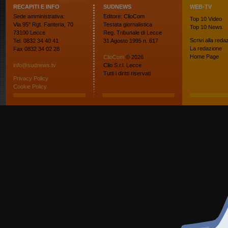
RECAPITI E INFO
SUDNEWS
WEB-TV
Sede amministrativa:
Editore: ClioCom
Top 10
Video
Via 95° Rgt. Fanteria, 70
Testata giornalistica
Top 10
News
73100 Lecce
Reg. Tribunale di Lecce
Scrivi alla reda
Tel. 0832 34 40 41
31 Agosto 1995 n. 617
La redazione
Fax 0832 34 02 28
Home Page
ClioCom
© 2026
info@sudnews.tv
Clio S.r.l. Lecce
Tutti i diritti riservati
Privacy Policy
Cookie Policy