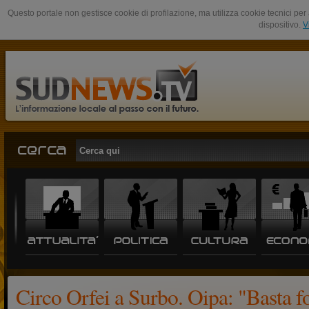
Questo portale non gestisce cookie di profilazione, ma utilizza cookie tecnici per 
dispositivo.
V
Circo Orfei a Surbo. Oipa: "Basta fo